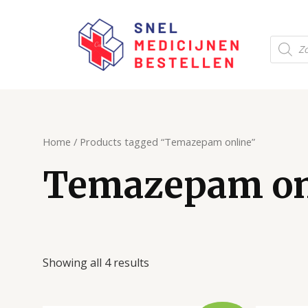
Ga
naar
Produc
de
zoeken
inhoud
Home
/ Products tagged “Temazepam online”
Temazepam on
Showing all 4 results