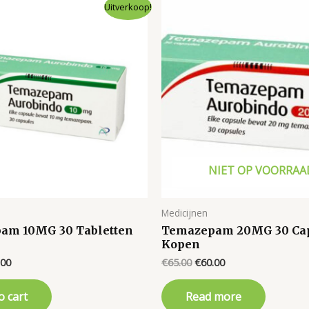
Uitverkoop!
NIET OP VOORRAA
Medicijnen
am 10MG 30 Tabletten
Temazepam 20MG 30 Ca
Kopen
inal
Current
Original
Current
.00
€
65.00
€
60.00
e
price
price
price
is:
was:
is:
o cart
Read more
00.
€55.00.
€65.00.
€60.00.