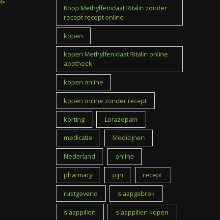
Koop Methylfenidaat Ritalin zonder
recept recept online
kopen
kopen Methylfenidaat Ritalin online
apotheek
kopen online
kopen online zonder recept
korting
Lorazepam
medicatie
Medicijnen
Nederland
online
pharmacy
pijn
recept
rustgevend
slaapgebrek
slaappillen
slaappillen kopen