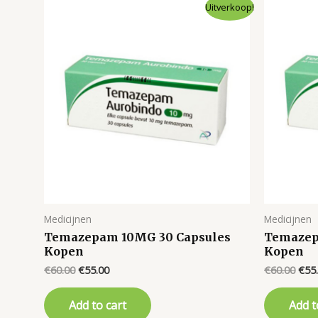
Uitverkoop!
Medicijnen
Medicijnen
Temazepam 10MG 30 Capsules
Temazep
Kopen
Kopen
Original
Current
Orig
€
60.00
€
55.00
€
60.00
€
55
price
price
pric
was:
is:
was:
Add to cart
Add t
€60.00.
€55.00.
€60.