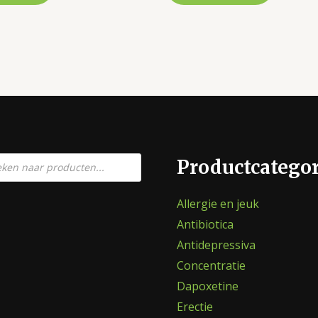
en
Productcatego
Allergie en jeuk
Antibiotica
Antidepressiva
Concentratie
Dapoxetine
Erectie