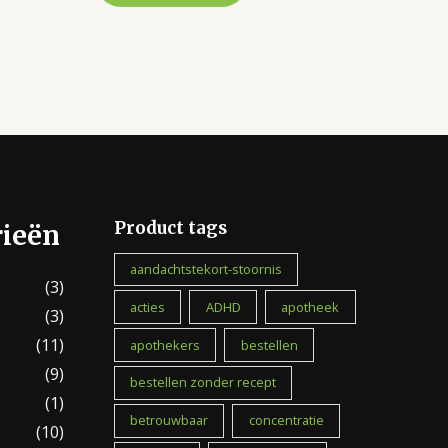
Product tags
rieën
aandachtstekort-stoornis
(3)
acties
ADHD
apotheek
(3)
(11)
apothekers
bestellen
(9)
bestellen zonder recept
(1)
betrouwbaar
concentratie
(10)