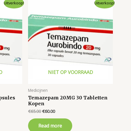
Uitverkoop!
Uitverkoop!
D
NIET OP VOORRAAD
Medicijnen
psules
Temazepam 20MG 30 Tabletten
Kopen
Original
Current
€
65.00
€
60.00
price
price
was:
is:
Read more
€65.00.
€60.00.