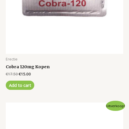
Erectie
Cobra 120mg Kopen
Original
Current
€
17.50
€
15.00
price
price
was:
is:
Add to cart
€17.50.
€15.00.
Uitverkoop!