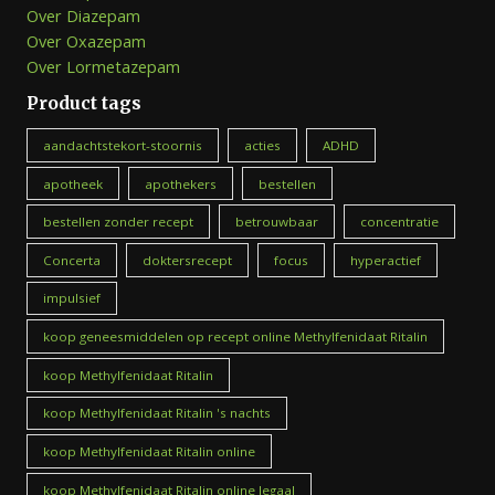
Over Diazepam
Over Oxazepam
Over Lormetazepam
Product tags
aandachtstekort-stoornis
acties
ADHD
apotheek
apothekers
bestellen
bestellen zonder recept
betrouwbaar
concentratie
Concerta
doktersrecept
focus
hyperactief
impulsief
koop geneesmiddelen op recept online Methylfenidaat Ritalin
koop Methylfenidaat Ritalin
koop Methylfenidaat Ritalin 's nachts
koop Methylfenidaat Ritalin online
koop Methylfenidaat Ritalin online legaal