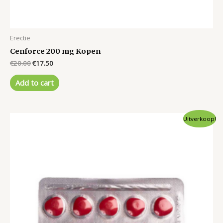
Erectie
Cenforce 200 mg Kopen
Original
Current
€
20.00
€
17.50
price
price
was:
is:
Add to cart
€20.00.
€17.50.
Uitverkoop!