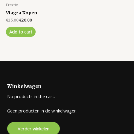
Erectie
Viagra Kopen
Original
Current
€
25.00
€
20.00
price
price
was:
is:
Add to cart
€25.00.
€20.00.
Winkelwagen
No products in the cart.
Geen producten in de winkelwagen.
Verder winkelen