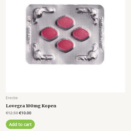
Erectie
Lovegra 100mg Kopen
Original
Current
€
12.50
€
10.00
price
price
was:
is:
Add to cart
€12.50.
€10.00.