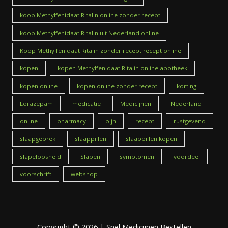
koop Methylfenidaat Ritalin online zonder recept
koop Methylfenidaat Ritalin uit Nederland online
Koop Methylfenidaat Ritalin zonder recept recept online
kopen
kopen Methylfenidaat Ritalin online apotheek
kopen online
kopen online zonder recept
korting
Lorazepam
medicatie
Medicijnen
Nederland
online
pharmacy
pijn
recept
rustgevend
slaapgebrek
slaappillen
slaappillen kopen
slapeloosheid
Slapen
symptomen
voordeel
voorschrift
webshop
Copyright © 2026 | Snel Medicijnen Bestellen