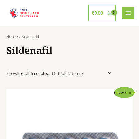
Ga
naar
€
0.00
Mai
de
inhoud
Men
Home
/ Sildenafil
Sildenafil
Showing all 6 results
Uitverkoop!