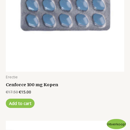
Erectie
Cenforce 100 mg Kopen
Original
Current
€
17.50
€
15.00
price
price
was:
is:
Add to cart
€17.50.
€15.00.
Uitverkoop!