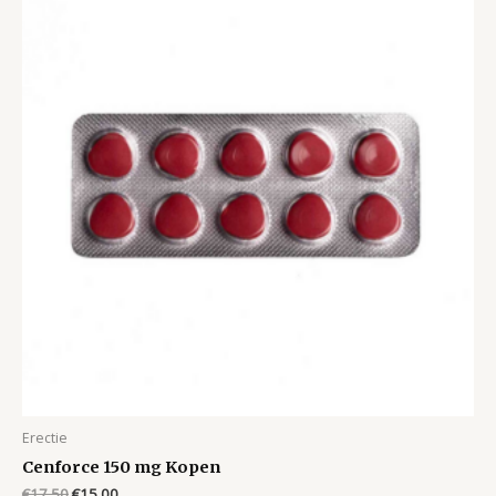
Erectie
Cenforce 150 mg Kopen
Original
Current
€
17.50
€
15.00