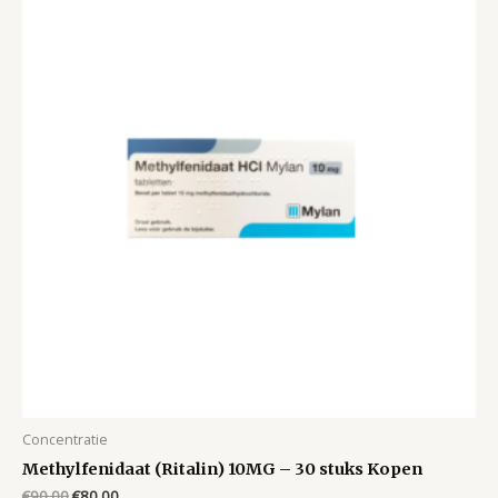
Concentratie
Methylfenidaat (Ritalin) 10MG – 30 stuks Kopen
Original
Current
€
90.00
€
80.00