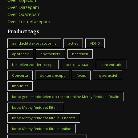
Over Zopiclon
Over Diazepam
Over Oxazepam
Over Lormetazepam
Product tags
aandachtstekort-stoornis
acties
ADHD
apotheek
apothekers
bestellen
bestellen zonder recept
betrouwbaar
concentratie
Concerta
doktersrecept
focus
hyperactief
impulsief
koop geneesmiddelen op recept online Methylfenidaat Ritalin
koop Methylfenidaat Ritalin
koop Methylfenidaat Ritalin 's nachts
koop Methylfenidaat Ritalin online