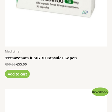
Medicijnen
Temazepam 10MG 30 Capsules Kopen
Original
Current
€
60.00
€
55.00
price
price
was:
is:
Add to cart
€60.00.
€55.00.
Uitverkoop!