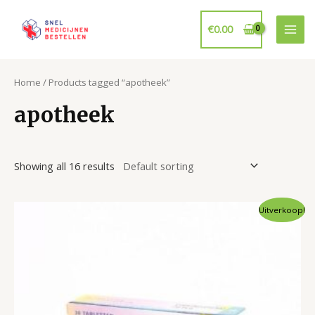
Ga
naar
€
0.00
Mai
de
inhoud
Men
Home
/ Products tagged “apotheek”
apotheek
Showing all 16 results
Uitverkoop!