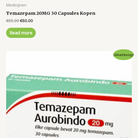
Medicijnen
Temazepam 20MG 30 Capsules Kopen
Original
Current
€
65.00
€
60.00
price
price
was:
is:
Read more
€65.00.
€60.00.
Uitverkoop!