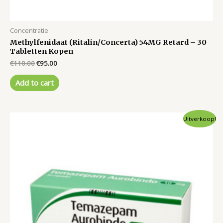
Concentratie
Methylfenidaat (Ritalin/Concerta) 54MG Retard – 30
Tabletten Kopen
Original
Current
€
110.00
€
95.00
price
price
was:
is:
Add to cart
€110.00.
€95.00.
Uitverkoop!