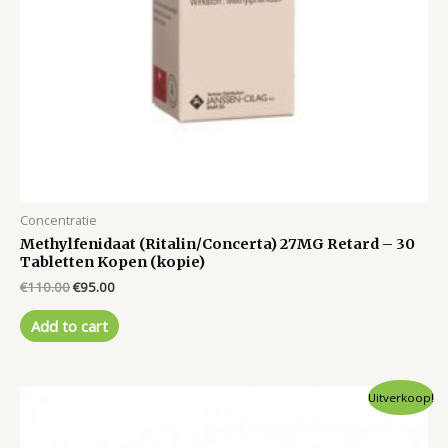
Concentratie
Methylfenidaat (Ritalin/Concerta) 27MG Retard – 30
Tabletten Kopen (kopie)
Original
Current
€
110.00
€
95.00
price
price
was:
is:
Add to cart
€110.00.
€95.00.
Uitverkoop!