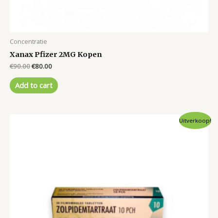
Concentratie
Xanax Pfizer 2MG Kopen
Original
Current
€
90.00
€
80.00
price
price
was:
is:
Add to cart
€90.00.
€80.00.
Uitverkoop!