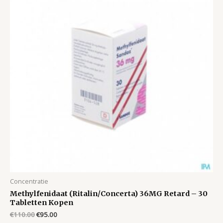
Concentratie
Methylfenidaat (Ritalin/Concerta) 36MG Retard – 30
Tabletten Kopen
Original
Current
€
110.00
€
95.00
price
price