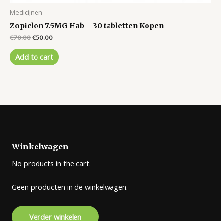
Medicijnen
Zopiclon 7.5MG Hab – 30 tabletten Kopen
Original
Current
€
70.00
€
50.00
price
price
was:
is:
Add to cart
€70.00.
€50.00.
Winkelwagen
No products in the cart.
Geen producten in de winkelwagen.
Verder winkelen