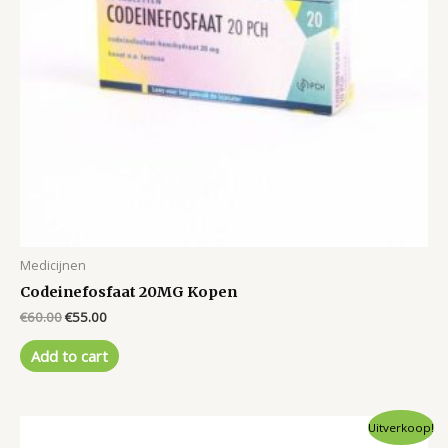
Medicijnen
Codeinefosfaat 20MG Kopen
Original
Current
€
60.00
€
55.00
price
price
was:
is:
Add to cart
€60.00.
€55.00.
Uitverkoop!