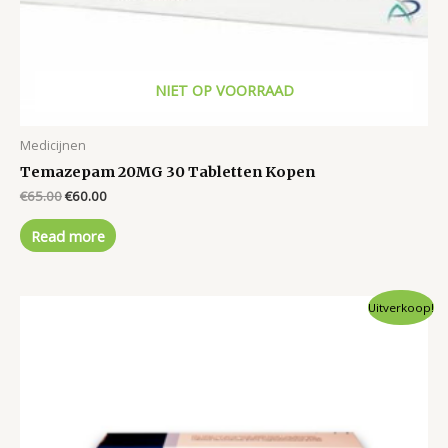
NIET OP VOORRAAD
Medicijnen
Temazepam 20MG 30 Tabletten Kopen
Original
Current
€
65.00
€
60.00
price
price
was:
is:
Read more
€65.00.
€60.00.
Uitverkoop!