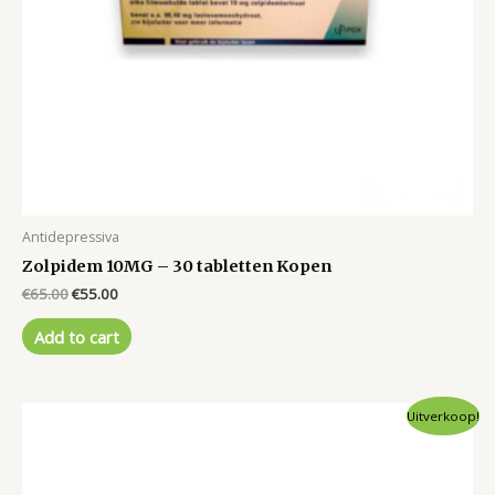
Antidepressiva
Zolpidem 10MG – 30 tabletten Kopen
Original
Current
€
65.00
€
55.00
price
price
was:
is:
Add to cart
€65.00.
€55.00.
Uitverkoop!