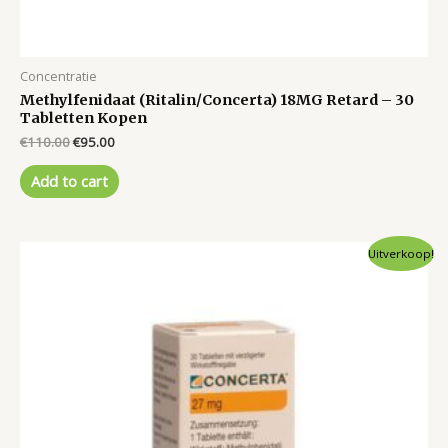
Concentratie
Methylfenidaat (Ritalin/Concerta) 18MG Retard – 30
Tabletten Kopen
Original
Current
€
110.00
€
95.00
price
price
was:
is:
Add to cart
€110.00.
€95.00.
Uitverkoop!