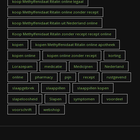
koop Methylfenidaat Ritalin online legaal
koop Methylfenidaat Ritalin online zonder recept
koop Methylfenidaat Ritalin uit Nederland online
Koop Methylfenidaat Ritalin zonder recept recept online
kopen
kopen Methylfenidaat Ritalin online apotheek
kopen online
kopen online zonder recept
korting
Lorazepam
medicatie
Medicijnen
Nederland
online
pharmacy
pijn
recept
rustgevend
slaapgebrek
slaappillen
slaappillen kopen
slapeloosheid
Slapen
symptomen
voordeel
voorschrift
webshop