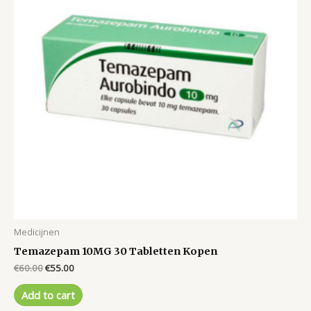
Medicijnen
Temazepam 10MG 30 Tabletten Kopen
Original
Current
€
60.00
€
55.00
price
price
was:
is:
Add to cart
€60.00.
€55.00.