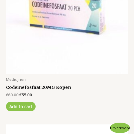
Medicijnen
Codeinefosfaat 20MG Kopen
Original
Current
€
60.00
€
55.00
price
price
was:
is:
Add to cart
€60.00.
€55.00.
Uitverkoop!