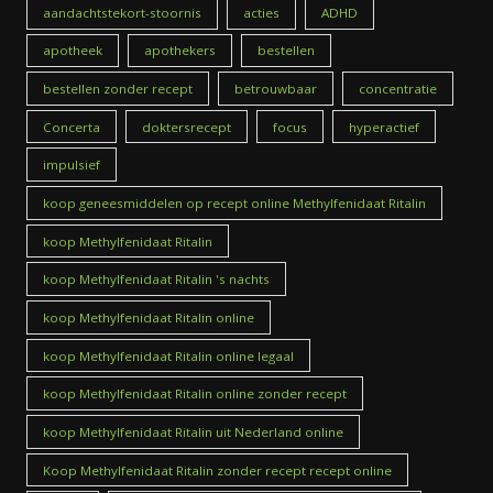
aandachtstekort-stoornis
acties
ADHD
apotheek
apothekers
bestellen
bestellen zonder recept
betrouwbaar
concentratie
Concerta
doktersrecept
focus
hyperactief
impulsief
koop geneesmiddelen op recept online Methylfenidaat Ritalin
koop Methylfenidaat Ritalin
koop Methylfenidaat Ritalin 's nachts
koop Methylfenidaat Ritalin online
koop Methylfenidaat Ritalin online legaal
koop Methylfenidaat Ritalin online zonder recept
koop Methylfenidaat Ritalin uit Nederland online
Koop Methylfenidaat Ritalin zonder recept recept online