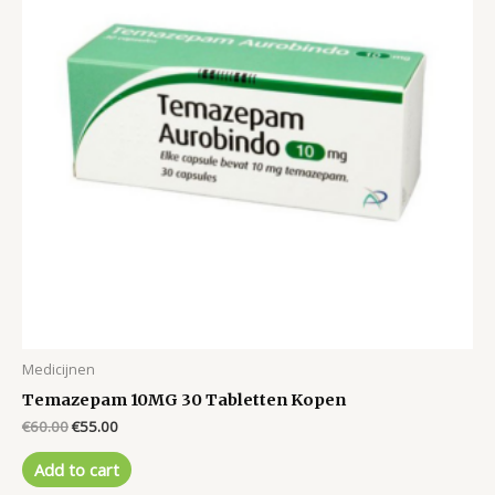
Medicijnen
Temazepam 10MG 30 Tabletten Kopen
Original
Current
€
60.00
€
55.00
price
price
was:
is:
Add to cart
€60.00.
€55.00.