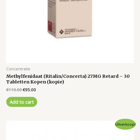
Concentratie
Methylfenidaat (Ritalin/Concerta) 27MG Retard – 30
Tabletten Kopen (kopie)
Original
Current
€
110.00
€
95.00
price
price
was:
is:
Add to cart
€110.00.
€95.00.
Uitverkoop!