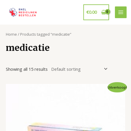
Ga
naar
€
0.00
Mai
de
inhoud
Men
Home
/ Products tagged “medicatie”
medicatie
Showing all 15 results
Uitverkoop!