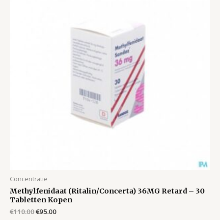
Concentratie
Methylfenidaat (Ritalin/Concerta) 36MG Retard – 30
Tabletten Kopen
Original
Current
€
110.00
€
95.00
price
price