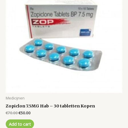
Medicijnen
Zopiclon 7.5MG Hab – 30 tabletten Kopen
Original
Current
€
70.00
€
50.00
price
price
was:
is:
Add to cart
€70.00.
€50.00.