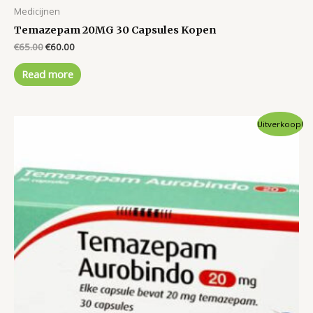
Medicijnen
Temazepam 20MG 30 Capsules Kopen
Original
Current
€
65.00
€
60.00
price
price
was:
is:
Read more
€65.00.
€60.00.
Uitverkoop!