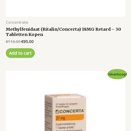
Concentratie
Methylfenidaat (Ritalin/Concerta) 18MG Retard – 30
Tabletten Kopen
Original
Current
€
110.00
€
95.00
price
price
was:
is:
Add to cart
€110.00.
€95.00.
Uitverkoop!