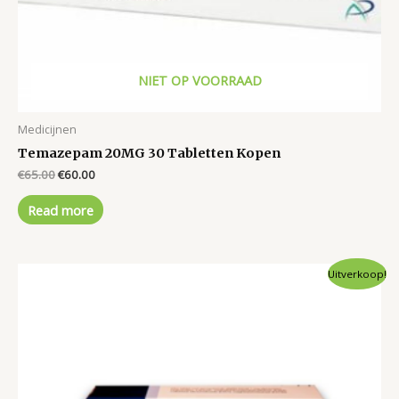
NIET OP VOORRAAD
Medicijnen
Temazepam 20MG 30 Tabletten Kopen
Original
Current
€
65.00
€
60.00
price
price
was:
is:
Read more
€65.00.
€60.00.
Uitverkoop!