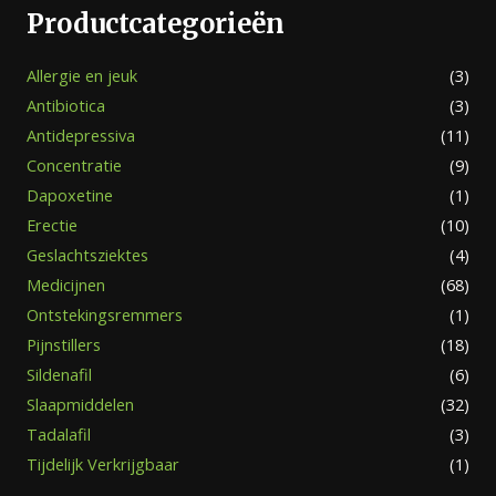
Productcategorieën
Allergie en jeuk
(3)
Antibiotica
(3)
Antidepressiva
(11)
Concentratie
(9)
Dapoxetine
(1)
Erectie
(10)
Geslachtsziektes
(4)
Medicijnen
(68)
Ontstekingsremmers
(1)
Pijnstillers
(18)
Sildenafil
(6)
Slaapmiddelen
(32)
Tadalafil
(3)
Tijdelijk Verkrijgbaar
(1)