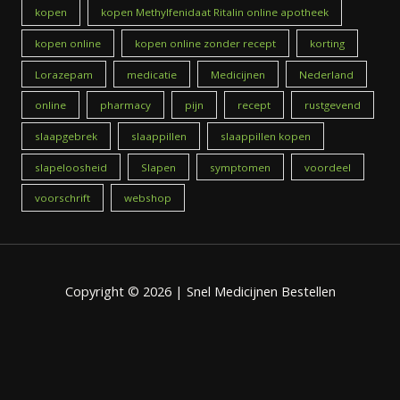
kopen
kopen Methylfenidaat Ritalin online apotheek
kopen online
kopen online zonder recept
korting
Lorazepam
medicatie
Medicijnen
Nederland
online
pharmacy
pijn
recept
rustgevend
slaapgebrek
slaappillen
slaappillen kopen
slapeloosheid
Slapen
symptomen
voordeel
voorschrift
webshop
Copyright © 2026 | Snel Medicijnen Bestellen