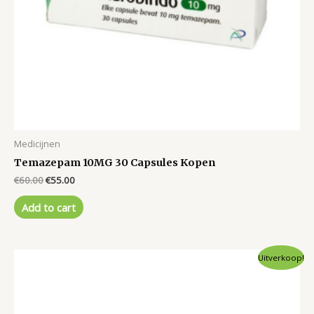
Medicijnen
Temazepam 10MG 30 Capsules Kopen
Original
Current
€
60.00
€
55.00
price
price
was:
is:
Add to cart
€60.00.
€55.00.
Uitverkoop!