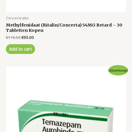
Concentratie
Methylfenidaat (Ritalin/Concerta) 54MG Retard – 30
Tabletten Kopen
Original
Current
€
110.00
€
95.00
price
price
was:
is:
Add to cart
€110.00.
€95.00.
Uitverkoop!