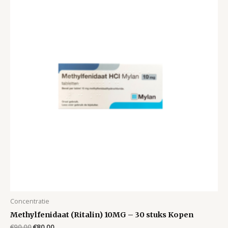
Concentratie
Methylfenidaat (Ritalin) 10MG – 30 stuks Kopen
Original
Current
€
90.00
€
80.00