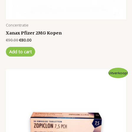
Concentratie
Xanax Pfizer 2MG Kopen
Original
Current
€
90.00
€
80.00
price
price
was:
is:
Add to cart
€90.00.
€80.00.
Uitverkoop!