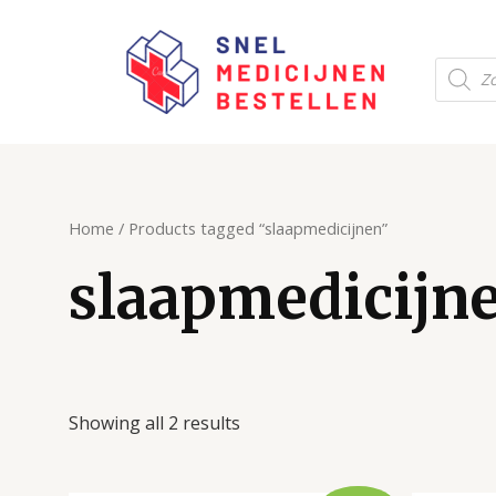
Ga
naar
Produc
de
zoeken
inhoud
Home
/ Products tagged “slaapmedicijnen”
slaapmedicijn
Showing all 2 results