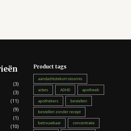
Product tags
rieën
aandachtstekort-stoornis
(3)
acties
ADHD
apotheek
(3)
(11)
apothekers
bestellen
(9)
bestellen zonder recept
(1)
betrouwbaar
concentratie
(10)