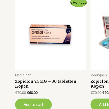
Uitverkoop!
Medicijnen
Medicijnen
Zopiclon 7.5MG – 30 tabletten
Zopiclon
Kopen
Kopen
Original
Current
Orig
€
70.00
€
60.00
€
70.00
€
50
price
price
pric
was:
is:
was:
Add to cart
Add t
€70.00.
€60.00.
€70.