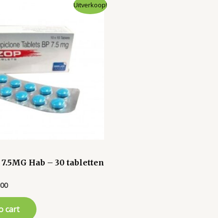
Uitverkoop!
 7.5MG Hab – 30 tabletten
inal
Current
.00
e
price
is:
o cart
00.
€50.00.