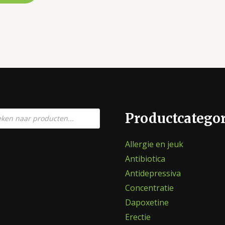
en
Productcatego
Allergie en jeuk
Antibiotica
Antidepressiva
Concentratie
Dapoxetine
Erectie