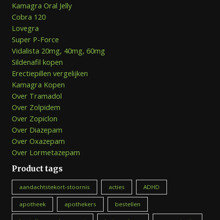
Kamagra Oral Jelly
Cobra 120
Lovegra
Super P-Force
Vidalista 20mg, 40mg, 60mg
Sildenafil kopen
Erectiepillen vergelijken
Kamagra Kopen
Over Tramadol
Over Zolpidem
Over Zopiclon
Over Diazepam
Over Oxazepam
Over Lormetazepam
Product tags
aandachtstekort-stoornis
acties
ADHD
apotheek
apothekers
bestellen