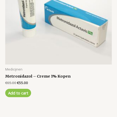
Medicijnen
Metronidazol – Creme 1% Kopen
Original
Current
€
65.00
€
55.00
price
price
was:
is:
Add to cart
€65.00.
€55.00.