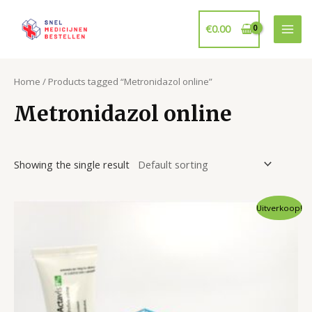
Ga
naar
€
0.00
Mai
de
inhoud
Men
Home
/ Products tagged “Metronidazol online”
Metronidazol online
Showing the single result
Uitverkoop!