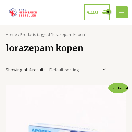
Ga
naar
€
0.00
Mai
de
inhoud
Men
Home
/ Products tagged “lorazepam kopen”
lorazepam kopen
Showing all 4 results
Uitverkoop!