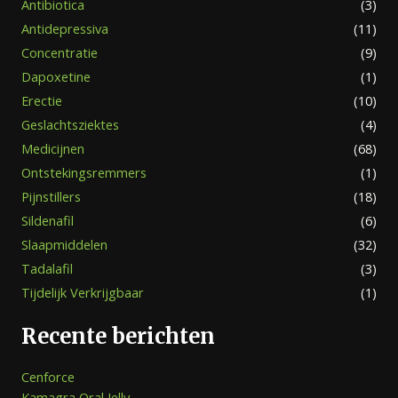
Antibiotica
(3)
Antidepressiva
(11)
Concentratie
(9)
Dapoxetine
(1)
Erectie
(10)
Geslachtsziektes
(4)
Medicijnen
(68)
Ontstekingsremmers
(1)
Pijnstillers
(18)
Sildenafil
(6)
Slaapmiddelen
(32)
Tadalafil
(3)
Tijdelijk Verkrijgbaar
(1)
Recente berichten
Cenforce
Kamagra Oral Jelly