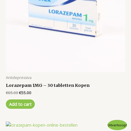
Antidepressiva
Lorazepam 1MG – 30 tabletten Kopen
Original
Current
€
65.00
€
55.00
price
price
was:
is:
Add to cart
€65.00.
€55.00.
Uitverkoop!