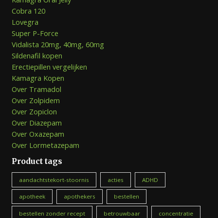
Cobra 120
Lovegra
Super P-Force
Vidalista 20mg, 40mg, 60mg
Sildenafil kopen
Erectiepillen vergelijken
Kamagra Kopen
Over Tramadol
Over Zolpidem
Over Zopiclon
Over Diazepam
Over Oxazepam
Over Lormetazepam
Product tags
aandachtstekort-stoornis
acties
ADHD
apotheek
apothekers
bestellen
bestellen zonder recept
betrouwbaar
concentratie