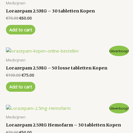
Medicijnen
Lorazepam 2.5MG – 30 tabletten Kopen
Original
Current
€
70.00
€
60.00
price
price
was:
is:
Add to cart
€70.00.
€60.00.
Uitverkoop!
Medicijnen
Lorazepam 2.5MG – 50 losse tabletten Kopen
Original
Current
€
100.00
€
75.00
price
price
was:
is:
Add to cart
€100.00.
€75.00.
Uitverkoop!
Medicijnen
Lorazepam 2.5MG Hemofarm – 30 tabletten Kopen
Original
Current
€
70.00
€
50.00