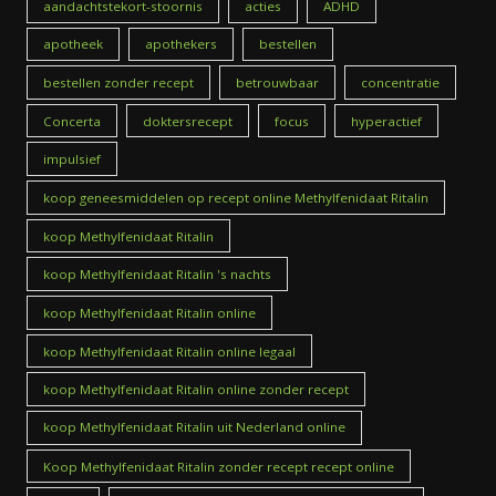
aandachtstekort-stoornis
acties
ADHD
apotheek
apothekers
bestellen
bestellen zonder recept
betrouwbaar
concentratie
Concerta
doktersrecept
focus
hyperactief
impulsief
koop geneesmiddelen op recept online Methylfenidaat Ritalin
koop Methylfenidaat Ritalin
koop Methylfenidaat Ritalin 's nachts
koop Methylfenidaat Ritalin online
koop Methylfenidaat Ritalin online legaal
koop Methylfenidaat Ritalin online zonder recept
koop Methylfenidaat Ritalin uit Nederland online
Koop Methylfenidaat Ritalin zonder recept recept online