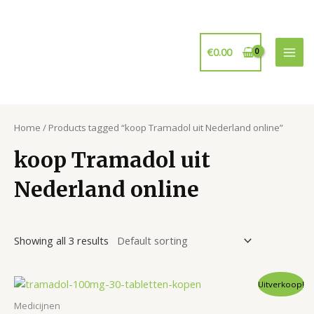
Ga
naar
de
€
0.00
inhoud
Mai
Men
Home
/ Products tagged “koop Tramadol uit Nederland online”
koop Tramadol uit
Nederland online
Showing all 3 results
Uitverkoop!
Medicijnen