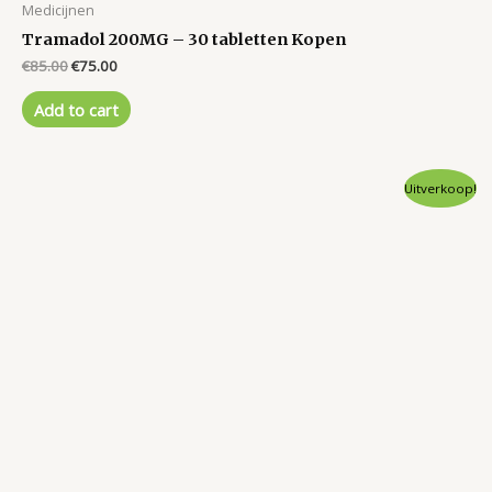
Medicijnen
Tramadol 200MG – 30 tabletten Kopen
Original
Current
€
85.00
€
75.00
price
price
was:
is:
Add to cart
€85.00.
€75.00.
Uitverkoop!