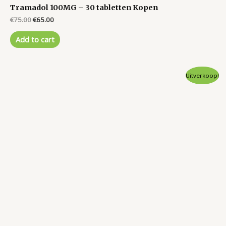
Tramadol 100MG – 30 tabletten Kopen
Original
Current
€
75.00
€
65.00
price
price
was:
is:
Add to cart
€75.00.
€65.00.
Uitverkoop!