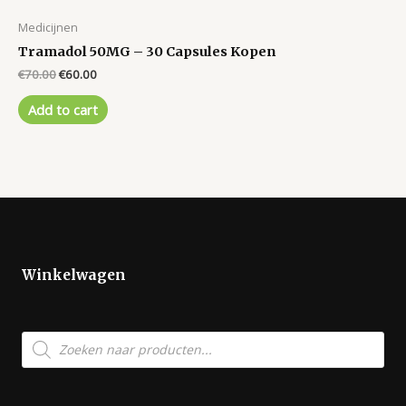
Medicijnen
Tramadol 50MG – 30 Capsules Kopen
Original
Current
€
70.00
€
60.00
price
price
was:
is:
Add to cart
€70.00.
€60.00.
Winkelwagen
Producten
zoeken