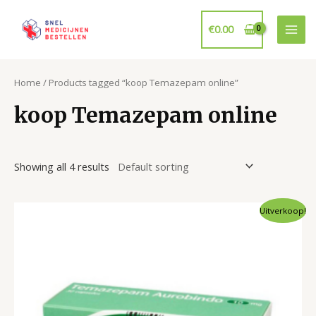
Ga
naar
€
0.00
Mai
de
inhoud
Men
Home
/ Products tagged “koop Temazepam online”
koop Temazepam online
Showing all 4 results
Uitverkoop!