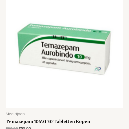
Medicijnen
Temazepam 10MG 30 Tabletten Kopen
Original
Current
€
60.00
€
55.00