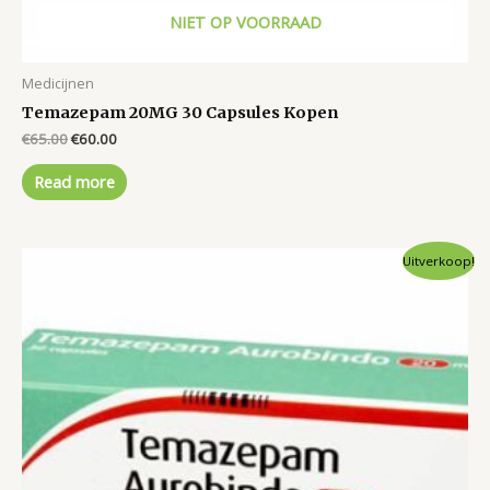
NIET OP VOORRAAD
Medicijnen
Temazepam 20MG 30 Capsules Kopen
Original
Current
€
65.00
€
60.00
price
price
was:
is:
Read more
€65.00.
€60.00.
Uitverkoop!