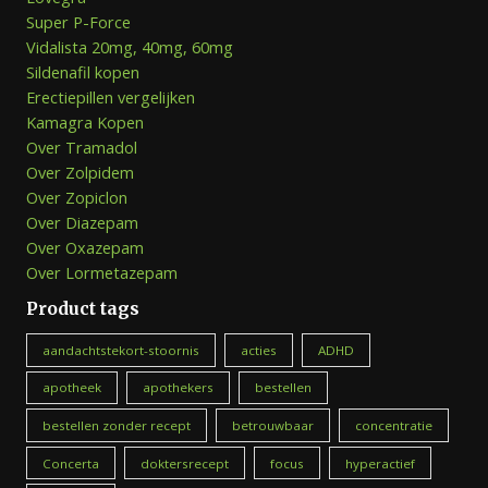
Super P-Force
Vidalista 20mg, 40mg, 60mg
Sildenafil kopen
Erectiepillen vergelijken
Kamagra Kopen
Over Tramadol
Over Zolpidem
Over Zopiclon
Over Diazepam
Over Oxazepam
Over Lormetazepam
Product tags
aandachtstekort-stoornis
acties
ADHD
apotheek
apothekers
bestellen
bestellen zonder recept
betrouwbaar
concentratie
Concerta
doktersrecept
focus
hyperactief