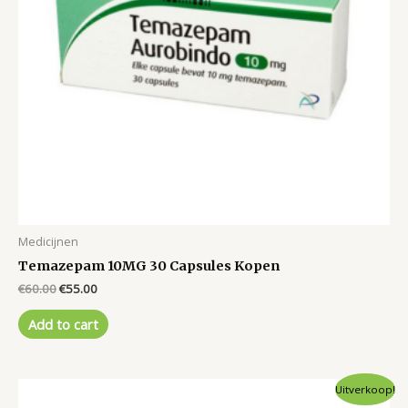
Medicijnen
Temazepam 10MG 30 Capsules Kopen
Original
Current
€
60.00
€
55.00
price
price
was:
is:
Add to cart
€60.00.
€55.00.
Uitverkoop!