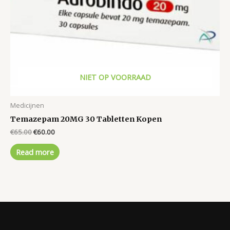
NIET OP VOORRAAD
Medicijnen
Temazepam 20MG 30 Tabletten Kopen
Original
Current
€
65.00
€
60.00
price
price
was:
is:
Read more
€65.00.
€60.00.