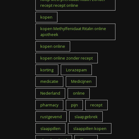
recept recept online
kopen
kopen Methylfenidaat Ritalin online
apotheek
kopen online
kopen online zonder recept
korting
Lorazepam
medicatie
Medicijnen
Nederland
online
pharmacy
pijn
recept
rustgevend
slaapgebrek
slaappillen
slaappillen kopen