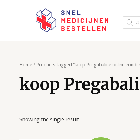
Ga
naar
Produc
de
zoeken
inhoud
Home
/ Products tagged “koop Pregabaline online zonder
koop Pregabali
Showing the single result