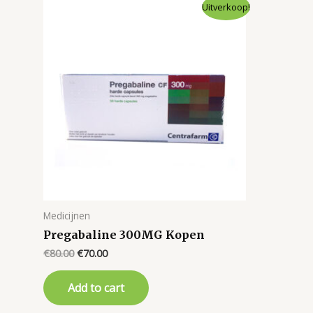
Uitverkoop!
Medicijnen
Pregabaline 300MG Kopen
Original
Current
€
80.00
€
70.00
price
price
was:
is:
Add to cart
€80.00.
€70.00.