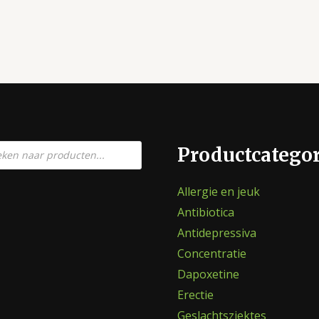
en
Productcatego
Allergie en jeuk
Antibiotica
Antidepressiva
Concentratie
Dapoxetine
Erectie
Geslachtsziektes