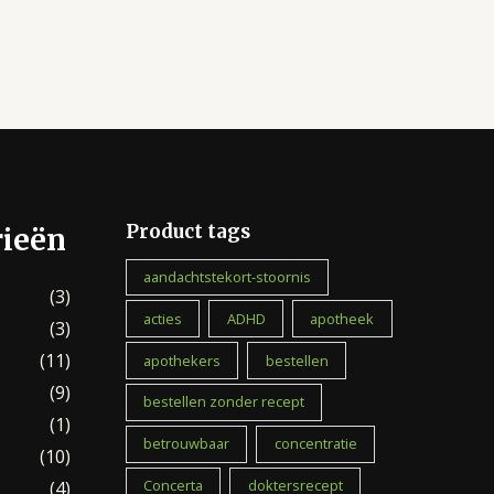
Product tags
rieën
aandachtstekort-stoornis
(3)
acties
ADHD
apotheek
(3)
(11)
apothekers
bestellen
(9)
bestellen zonder recept
(1)
betrouwbaar
concentratie
(10)
Concerta
doktersrecept
(4)