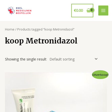
Ga
naar
€
0.00
Mai
de
inhoud
Men
Home
/ Products tagged “koop Metronidazol”
koop Metronidazol
Showing the single result
Uitverkoop!