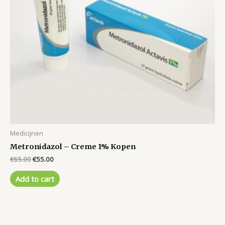
Medicijnen
Metronidazol – Creme 1% Kopen
Original
Current
€
65.00
€
55.00
price
price
was:
is:
Add to cart
€65.00.
€55.00.