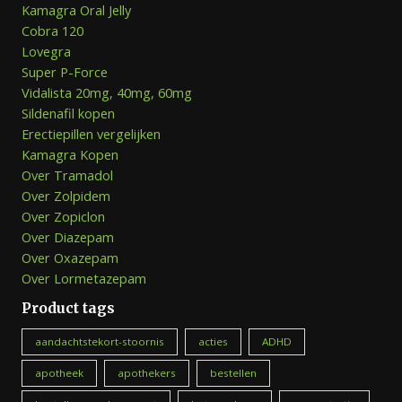
Kamagra Oral Jelly
Cobra 120
Lovegra
Super P-Force
Vidalista 20mg, 40mg, 60mg
Sildenafil kopen
Erectiepillen vergelijken
Kamagra Kopen
Over Tramadol
Over Zolpidem
Over Zopiclon
Over Diazepam
Over Oxazepam
Over Lormetazepam
Product tags
aandachtstekort-stoornis
acties
ADHD
apotheek
apothekers
bestellen