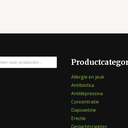
en
Productcatego
Allergie en jeuk
Antibiotica
Antidepressiva
Concentratie
Dapoxetine
Erectie
Geslachtsziektes