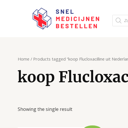
Ga
naar
Produc
de
zoeken
inhoud
Home
/ Products tagged “koop Flucloxacilline uit Nederla
koop Flucloxac
Showing the single result