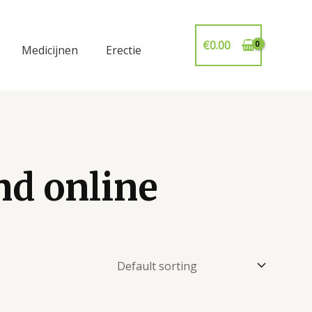
€
0.00
Medicijnen
Erectie
nd online