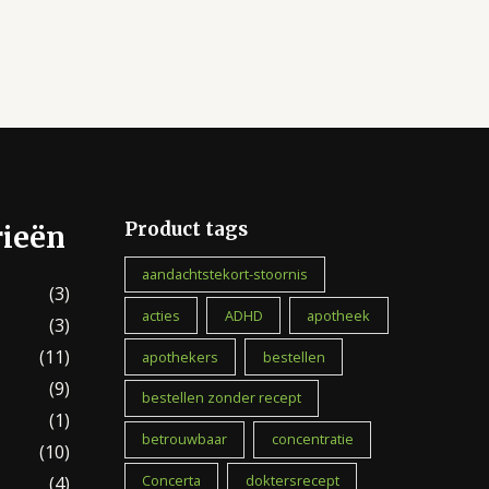
Product tags
rieën
aandachtstekort-stoornis
(3)
acties
ADHD
apotheek
(3)
(11)
apothekers
bestellen
(9)
bestellen zonder recept
(1)
betrouwbaar
concentratie
(10)
Concerta
doktersrecept
(4)