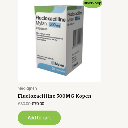
Uitverkoop!
Medicijnen
Flucloxacilline 500MG Kopen
Original
Current
€
80.00
€
70.00
price
price
was:
is:
Add to cart
€80.00.
€70.00.