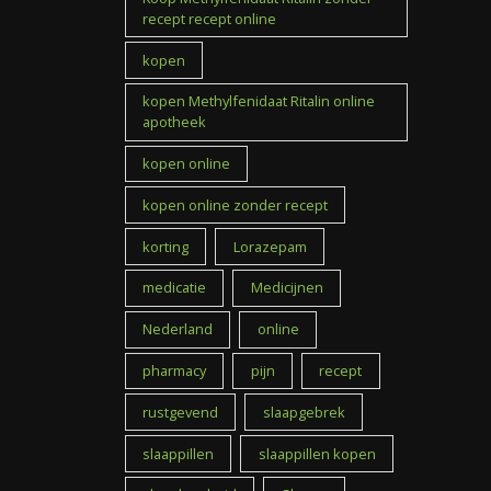
recept recept online
kopen
kopen Methylfenidaat Ritalin online
apotheek
kopen online
kopen online zonder recept
korting
Lorazepam
medicatie
Medicijnen
Nederland
online
pharmacy
pijn
recept
rustgevend
slaapgebrek
slaappillen
slaappillen kopen