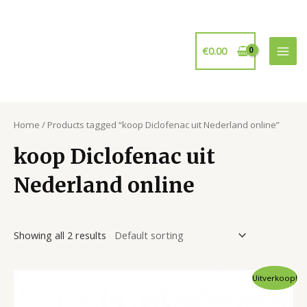
Ga
naar
de
€
0.00
inhoud
Mai
Men
Home
/ Products tagged “koop Diclofenac uit Nederland online”
koop Diclofenac uit
Nederland online
Showing all 2 results
Uitverkoop!