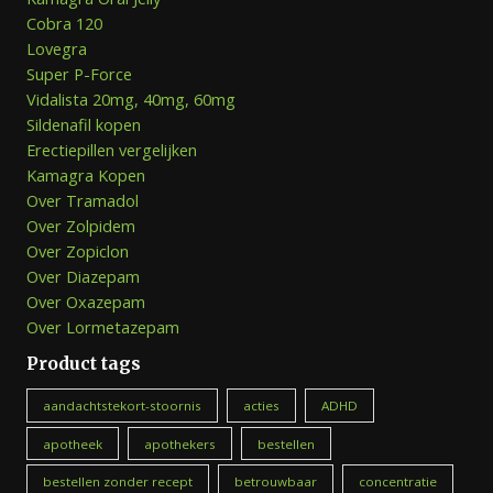
Cobra 120
Lovegra
Super P-Force
Vidalista 20mg, 40mg, 60mg
Sildenafil kopen
Erectiepillen vergelijken
Kamagra Kopen
Over Tramadol
Over Zolpidem
Over Zopiclon
Over Diazepam
Over Oxazepam
Over Lormetazepam
Product tags
aandachtstekort-stoornis
acties
ADHD
apotheek
apothekers
bestellen
bestellen zonder recept
betrouwbaar
concentratie