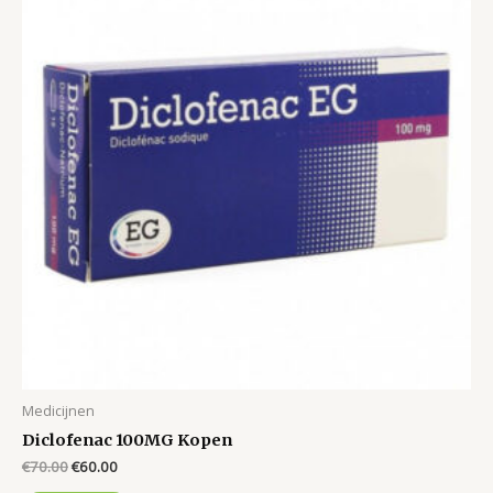
Medicijnen
Diclofenac 100MG Kopen
Original
Current
€
70.00
€
60.00
price
price