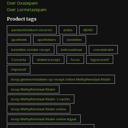
Over Oxazepam
Over Lormetazepam
Product tags
aandachtstekort-stoornis
acties
ADHD
apotheek
apothekers
bestellen
bestellen zonder recept
betrouwbaar
concentratie
Concerta
doktersrecept
focus
hyperactief
impulsief
koop geneesmiddelen op recept online Methylfenidaat Ritalin
koop Methylfenidaat Ritalin
koop Methylfenidaat Ritalin 's nachts
koop Methylfenidaat Ritalin online
koop Methylfenidaat Ritalin online legaal