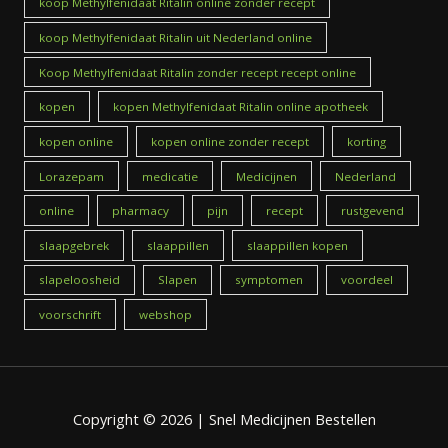
koop Methylfenidaat Ritalin online zonder recept
koop Methylfenidaat Ritalin uit Nederland online
Koop Methylfenidaat Ritalin zonder recept recept online
kopen
kopen Methylfenidaat Ritalin online apotheek
kopen online
kopen online zonder recept
korting
Lorazepam
medicatie
Medicijnen
Nederland
online
pharmacy
pijn
recept
rustgevend
slaapgebrek
slaappillen
slaappillen kopen
slapeloosheid
Slapen
symptomen
voordeel
voorschrift
webshop
Copyright © 2026 | Snel Medicijnen Bestellen