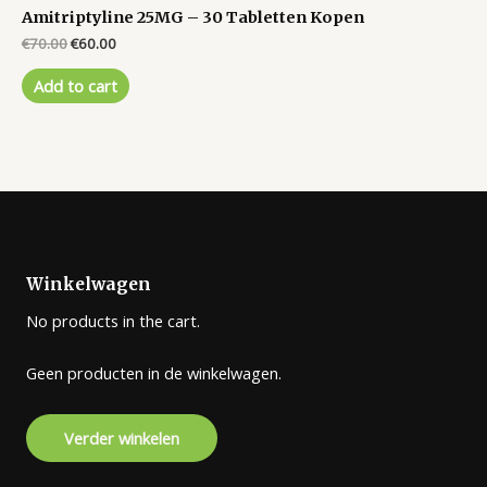
Amitriptyline 25MG – 30 Tabletten Kopen
Original
Current
€
70.00
€
60.00
price
price
was:
is:
Add to cart
€70.00.
€60.00.
Winkelwagen
No products in the cart.
Geen producten in de winkelwagen.
Verder winkelen