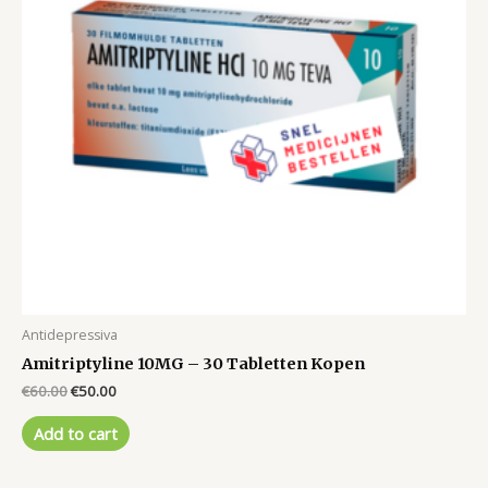
Antidepressiva
Amitriptyline 10MG – 30 Tabletten Kopen
Original
Current
€
60.00
€
50.00
price
price
was:
is:
Add to cart
€60.00.
€50.00.