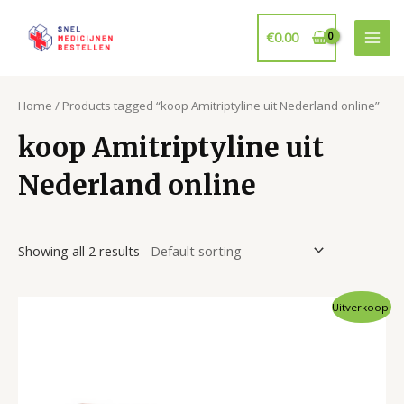
Ga
naar
€
0.00
Mai
de
inhoud
Men
Home
/ Products tagged “koop Amitriptyline uit Nederland online”
koop Amitriptyline uit
Nederland online
Showing all 2 results
Uitverkoop!