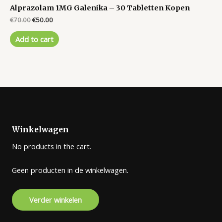
Alprazolam 1MG Galenika – 30 Tabletten Kopen
Original
Current
€
70.00
€
50.00
price
price
was:
is:
Add to cart
€70.00.
€50.00.
Winkelwagen
No products in the cart.
Geen producten in de winkelwagen.
Verder winkelen