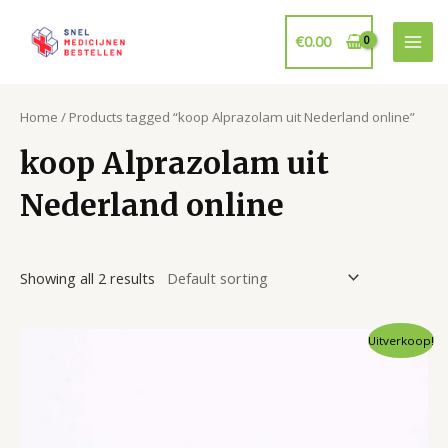
Ga
naar
€
0.00
Mai
de
inhoud
Men
Home
/ Products tagged “koop Alprazolam uit Nederland online”
koop Alprazolam uit
Nederland online
Showing all 2 results
Uitverkoop!