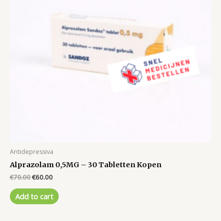
Antidepressiva
Alprazolam 0,5MG – 30 Tabletten Kopen
Original
Current
€
70.00
€
60.00
price
price
was:
is:
Add to cart
€70.00.
€60.00.