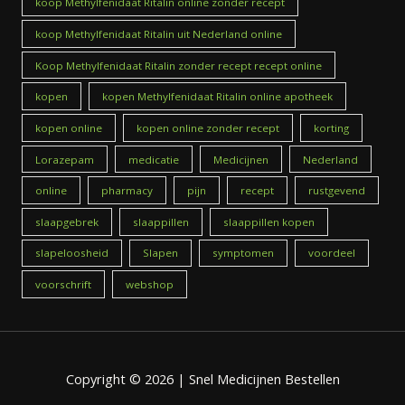
koop Methylfenidaat Ritalin online zonder recept
koop Methylfenidaat Ritalin uit Nederland online
Koop Methylfenidaat Ritalin zonder recept recept online
kopen
kopen Methylfenidaat Ritalin online apotheek
kopen online
kopen online zonder recept
korting
Lorazepam
medicatie
Medicijnen
Nederland
online
pharmacy
pijn
recept
rustgevend
slaapgebrek
slaappillen
slaappillen kopen
slapeloosheid
Slapen
symptomen
voordeel
voorschrift
webshop
Copyright © 2026 | Snel Medicijnen Bestellen