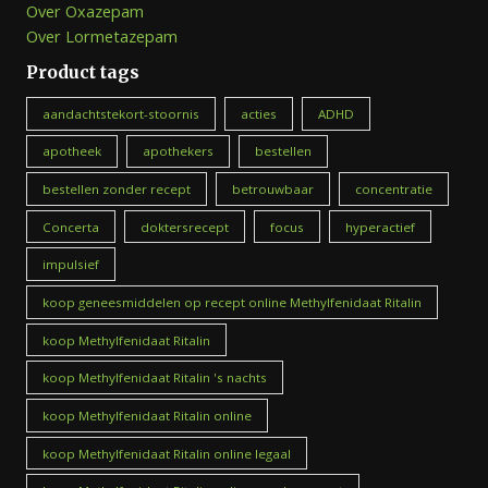
Over Oxazepam
Over Lormetazepam
Product tags
aandachtstekort-stoornis
acties
ADHD
apotheek
apothekers
bestellen
bestellen zonder recept
betrouwbaar
concentratie
Concerta
doktersrecept
focus
hyperactief
impulsief
koop geneesmiddelen op recept online Methylfenidaat Ritalin
koop Methylfenidaat Ritalin
koop Methylfenidaat Ritalin 's nachts
koop Methylfenidaat Ritalin online
koop Methylfenidaat Ritalin online legaal