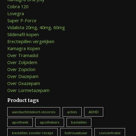
Cobra 120
Lovegra
Super P-Force
Vidalista 20mg, 40mg, 60mg
Sildenafil kopen
Erectiepillen vergelijken
Kamagra Kopen
Over Tramadol
Over Zolpidem
Over Zopiclon
Over Diazepam
Over Oxazepam
Over Lormetazepam
Product tags
aandachtstekort-stoornis
acties
ADHD
apotheek
apothekers
bestellen
bestellen zonder recept
betrouwbaar
concentratie