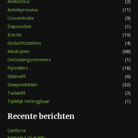
Antibiotica
(3)
Antidepressiva
(11)
Concentratie
(9)
Dapoxetine
(1)
Erectie
(10)
Geslachtsziektes
(4)
Medicijnen
(68)
Ontstekingsremmers
(1)
Pijnstillers
(18)
Sildenafil
(6)
Slaapmiddelen
(32)
Tadalafil
(3)
Tijdelijk Verkrijgbaar
(1)
Recente berichten
Cenforce
Kamagra Oral Jelly