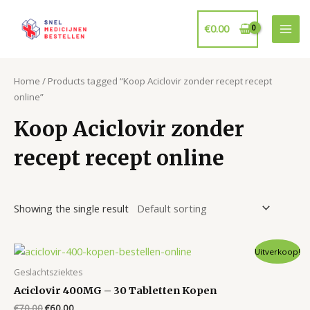
Ga
naar
€
0.00
Mai
de
inhoud
Men
Home
/ Products tagged “Koop Aciclovir zonder recept recept
online”
Koop Aciclovir zonder
recept recept online
Showing the single result
Uitverkoop!
Geslachtsziektes
Aciclovir 400MG – 30 Tabletten Kopen
Original
Current
€
70.00
€
60.00