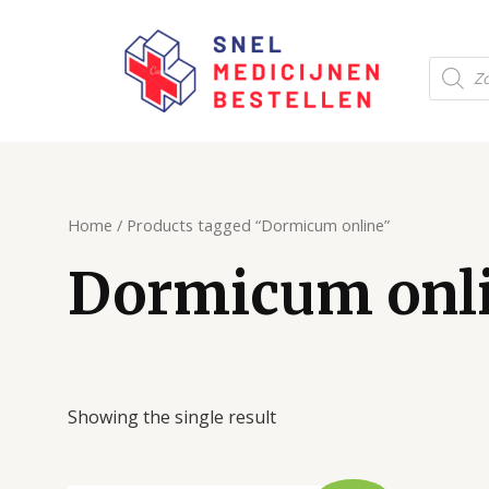
Ga
naar
Produc
de
zoeken
inhoud
Home
/ Products tagged “Dormicum online”
Dormicum onl
Showing the single result