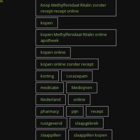
Koop Methylfenidaat Ritalin zonder
recept recept online
kopen
kopen Methylfenidaat Ritalin online
apotheek
kopen online
kopen online zonder recept
korting
Lorazepam
medicatie
Medicijnen
Nederland
online
pharmacy
pijn
recept
rustgevend
slaapgebrek
slaappillen
slaappillen kopen