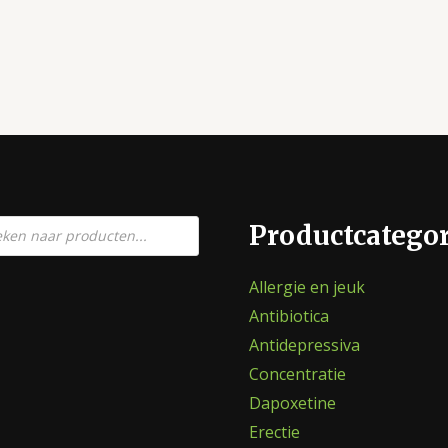
en
Productcatego
Allergie en jeuk
Antibiotica
Antidepressiva
Concentratie
Dapoxetine
Erectie