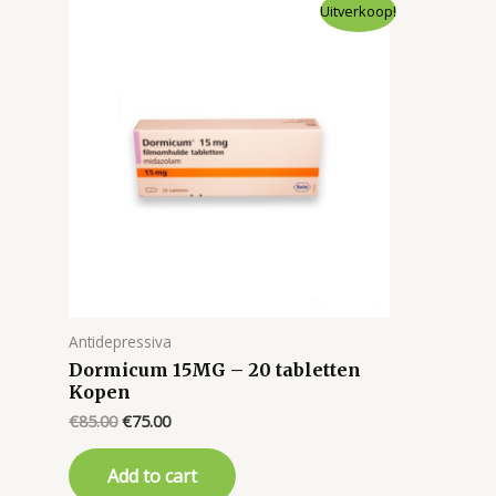
Uitverkoop!
Antidepressiva
Dormicum 15MG – 20 tabletten
Kopen
Original
Current
€
85.00
€
75.00
price
price
was:
is:
Add to cart
€85.00.
€75.00.