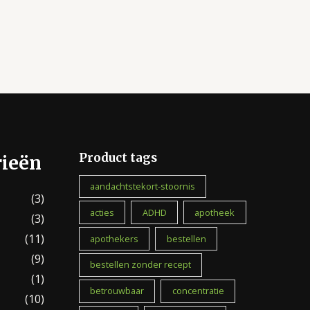
Product tags
rieën
aandachtstekort-stoornis
(3)
acties
ADHD
apotheek
(3)
(11)
apothekers
bestellen
(9)
bestellen zonder recept
(1)
betrouwbaar
concentratie
(10)