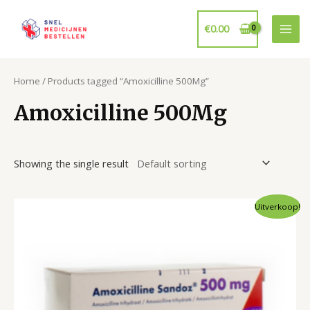
Ga
naar
€
0.00
Mai
de
inhoud
Men
Home
/ Products tagged “Amoxicilline 500Mg”
Amoxicilline 500Mg
Showing the single result
Uitverkoop!