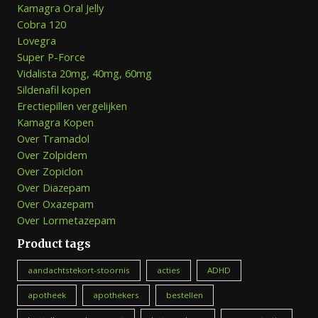
Kamagra Oral Jelly
Cobra 120
Lovegra
Super P-Force
Vidalista 20mg, 40mg, 60mg
Sildenafil kopen
Erectiepillen vergelijken
Kamagra Kopen
Over Tramadol
Over Zolpidem
Over Zopiclon
Over Diazepam
Over Oxazepam
Over Lormetazepam
Product tags
aandachtstekort-stoornis
acties
ADHD
apotheek
apothekers
bestellen